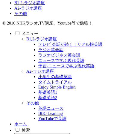
B1,2-ラジオ講座
A2-ラジオ講座
その他
© 2016 NHKラジオ,TV講座、Youtube等で勉強！.
メニュー
B1,2-ラジオ講座
テレビ 会話が続く！リアル旅英語
ラジオ英会話
ラジオビジネス英会話
ニュースで学ぶ現代英語
予習-ニュースで学ぶ現代英語
A2-ラジオ講座
小学生の基礎英語
タイムトライアル
Enjoy Simple English
基礎英語1
基礎英語2
その他
英語ニュース
BBC Learning
YouTubeで英語
ホーム
検索