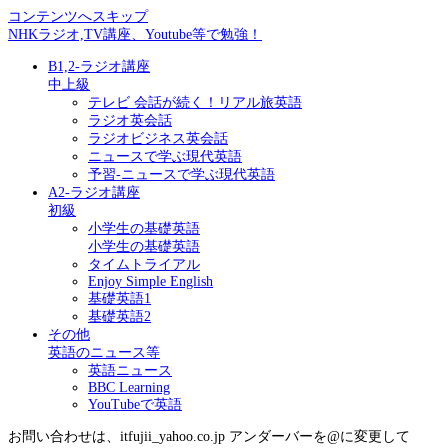
コンテンツへスキップ
NHKラジオ,TV講座、Youtube等で勉強！
B1,2-ラジオ講座
中上級
テレビ 会話が続く！リアル旅英語
ラジオ英会話
ラジオビジネス英会話
ニュースで学ぶ現代英語
予習-ニュースで学ぶ現代英語
A2-ラジオ講座
初級
小学生の基礎英語
小学生の基礎英語
タイムトライアル
Enjoy Simple English
基礎英語1
基礎英語2
その他
英語のニュース等
英語ニュース
BBC Learning
YouTubeで英語
お問い合わせは、itfujii_yahoo.co.jp アンダーバーを@に変更して