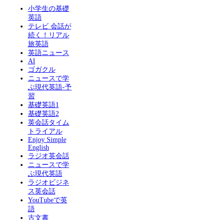
小学生の基礎
英語
テレビ 会話が
続く！リアル
旅英語
英語ニュース
AI
ゴガクル
ニュースで学
ぶ現代英語-予
習
基礎英語1
基礎英語2
英会話タイム
トライアル
Enjoy Simple
English
ラジオ英会話
ニュースで学
ぶ現代英語
ラジオビジネ
ス英会話
YouTubeで英
語
古文書